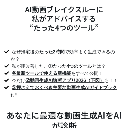
AI動画ブレイクスルーに
私がアドバイスする
“たった4つのツール”
なぜ帰宅後の
たった2時間
で効率よく生成できるの
か？
私が即改善した、
①たった4つのツール
とは？
各最新ツールで使える新機能
をすべて公開！
今だけ
②動画生成AI診断アプリ2026（下図）
も！！
③押さえておくべき主要な動画生成AIガイドブック
付‼️
あなたに最適な動画生成AIをAI
が診断